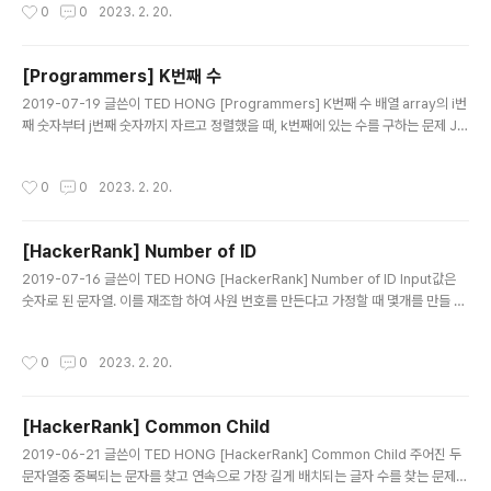
작성시간
0
0
2023. 2. 20.
o build.gradle 이것. 원인을 살펴보니 안드로이드 스튜디오에서 Java 8 을 사용
하도록 설정하지 않아서였다. 프로젝트 우클릭 -> Open Module Settion (F4)
메뉴 -> Modules 에서 Source와 Target Compatibility 를 1.8 로 변경해주니
[Programmers] K번째 수
해결~
글 내용
2019-07-19 글쓴이 TED HONG [Programmers] K번째 수 배열 array의 i번
째 숫자부터 j번째 숫자까지 자르고 정렬했을 때, k번째에 있는 수를 구하는 문제 JA
VA public static int[] solution(int[] array, int[][] commands) { int cnt = c
ommands.length; int[] answer = new int[cnt]; for(int i = 0; i < cnt; ++i){
작성시간
0
0
2023. 2. 20.
answer[i] = getSelectValue(array, commands[i]); } //System.out.printl
n("answer ="+Arrays.toString(answer)); return answer; } static int get
Sele..
[HackerRank] Number of ID
글 내용
2019-07-16 글쓴이 TED HONG [HackerRank] Number of ID Input값은
숫자로 된 문자열. 이를 재조합 하여 사원 번호를 만든다고 가정할 때 몇개를 만들 수
있는지 찾는 문제. 조건 1 : 사원번호는 8로 시작함 조건 2 : 사원번호는 11자리 숫자
로 구성됨 public static int numOfIds(string pool) { List list = new List(po
작성시간
0
0
2023. 2. 20.
ol.ToCharArray()); //int firstIdx = list.IndexOf('8')+ 1; int cnt = list.Coun
t;// - firstIdx; int d = cnt / 11; int r = cnt % 11; Console.WriteLine(string.F
ormat("firstId..
[HackerRank] Common Child
글 내용
2019-06-21 글쓴이 TED HONG [HackerRank] Common Child 주어진 두
문자열중 중복되는 문자를 찾고 연속으로 가장 길게 배치되는 글자 수를 찾는 문제.