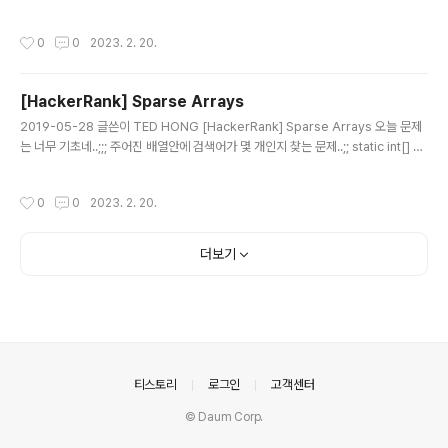
(문제 이해하기가 어렵다;;;) List에 넣어서 하나 하나 비교하는 방식으로 하다가 자
꾸 오답이 나서 보니 문제를 잘못이해함.. ㅠ 멘붕와서 포기하고 풀이 검색을 해봤는
작성시간
0
0
2023. 2. 20.
데 정말 상상도 못할 방법으로 푼 해답을 발견했다. 아니… 대체 왜 이렇게 되는거냐
고;;; 이런거 짜는 사람들은 대체 누굴까..;; https://www.geeksforgeeks.org/l
ongest-common-subsequence-dp-4/ static int commonChild(string
[HackerRank] Sparse Arrays
s1, string s2) { char[] X = s1.ToC..
글 내용
2019-05-28 글쓴이 TED HONG [HackerRank] Sparse Arrays 오늘 문제
는 너무 기초네..;;; 주어진 배열안에 검색어가 몇 개인지 찾는 문제..;; static int[] m
atchingStrings(string[] strings, string[] queries) { List result = new Lis
t(); foreach(string q in queries) { result.Add(GetContainsCount(string
작성시간
0
0
2023. 2. 20.
s, q)); } return result.ToArray(); } static int GetContainsCount(string[] a
rr, string q) { List list = new List(arr); int result = list.Coun..
더보기
의안내
티스토리
로그인
고객센터
© Daum Corp.