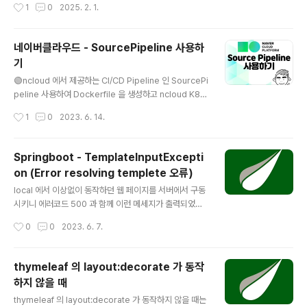
작성시간
1
0
2025. 2. 1.
델은 소형 모델이 달성할 수 있는 한계를 확장하며, 특히 과
학, 수학, 코딩 분야에서 뛰어난 STEM 능력을 제공합니
다. 또한 OpenAI o1-mini의 낮은 비용과 감소된 대기 시
네이버클라우드 - SourcePipeline 사용하
간을 유지합니다. OpenAI o3-mini는 함수 호출, 구조화
기
된 출력, 개발자 메시지와 같은 개발자들이 요청한 기능
글 내용
을 지원하는 첫 번째 소형 추론 모델로, 즉시 생산 준비
🟢ncloud 에서 제공하는 CI/CD Pipeline 인 SourcePi
가 완료된 상태입니다. OpenAI o1-mini와 OpenAI o1
peline 사용하여 Dockerfile 을 생성하고 ncloud K8S
-preview와 마찬가지로, o3-mi..
환경에 배포하는 방법에 대해 알아봅니다. SourcePipeli
작성시간
1
0
2023. 6. 14.
ne 을 사용하면 Github Action, Gitlab CI, Jenkins, A
rgo 같은 프레임워크를 사용하지 않고도 프로젝트의 지속
적인 통합 및 배포가 가능해집니다. 🟢CI/CD 의 흐름은 다
Springboot - TemplateInputExcepti
음과 같습니다. 1. SourceCommit 에 프로젝트를 Push
on (Error resolving templete 오류)
하면 2. SourceBuild 에서 해당 repository 를 끌어와
글 내용
DockerImage 로 빌드하고 ncloud의 Container Reg
local 에서 이상없이 동작하던 웹 페이지를 서버에서 구동
istry 에 업로드 합니다. 3. SourceDeploy 에서 업로드
시키니 에러코드 500 과 함께 이런 메세지가 출력되었습
된 DockerIma..
니다. org.thymeleaf.exceptions.TemplateInputEx
작성시간
0
0
2023. 6. 7.
ception: Error resolving template [/test/index], t
emplate might not exist or might not be accessi
ble by any of the configured Template Resolver
thymeleaf 의 layout:decorate 가 동작
s 대충 경로'/test/index '에 지정된 templete 파일을 못
하지 않을 때
찾는다는 얘기인데 오류 메세지가 이게 전부라 디버깅이
글 내용
어려웠습니다.. 결국 구글링으로 해결했는데요, 원인은 Re
thymeleaf 의 layout:decorate 가 동작하지 않을 때는