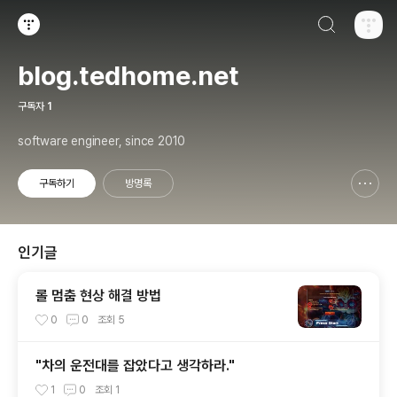
검색하기
티스토리
blog.tedhome.net
구독자
1
software engineer, since 2010
구독하기
방명록
신고하기 레이어
열기
인기글
롤 멈춤 현상 해결 방법
0
0
조회
5
"차의 운전대를 잡았다고 생각하라."
1
0
조회
1