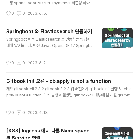
questmapping 어노테이션이 붙어있는 Controller 함
보통 spring-boot-starter-thymeleaf 의존성 하나만
수가 retu..
추가되어 있을 확률이 높습니다. 이 경우 thymeleaf-lay
작성시간
0
0
2023. 6. 5.
out-dialect 의존성을 추가하면 잘 동작합니다. org.spri
ngframework.boot spring-boot-starter-thymel
eaf nz.net.ultraq.thymeleaf thymeleaf-layout-di
Springboot 와 Elasticsearch 연동하기
alect
글 내용
Springboot 에서 Elasticsearch 를 연동하는 방법에
대해 알아봅니다. 버전 Java : OpenJDK 17 Springbo
ot : 3.1.0 필수 의존성 spring-boot-starter-data-el
asticsearch spring-boot-starter-web lombok 클
작성시간
0
0
2023. 6. 2.
래스 프로퍼티 host 와 port 를 application.propertie
s 파일에 저장합니다. # ElasticSearch elasticsearch.
host = localhost elasticsearch.port = 9200 Conf
Gitbook Init 오류 - cb.apply is not a function
ig Elasticsearch Client 를 생성하는 설정 클래스입니
글 내용
다. application.properties 에서 host 와 port 를 가져
개요 gitbook-cli 2.3.2 gitbook 3.2.3 위 버전에서 gitbook init 실행 시 'cb.a
와 RestClient 객..
pply is not a funtion' 에러 발생 해결방법 gitbook-cli 내부에 설치 된 graceful
-fs 재설치 터미널에서 해당 라이브러리가 설치 된 경로로 이동 C:\Users\{사용자
명}AppData\Roaming\npm\node_modules\gitbook-cli\node_modules
작성시간
0
0
2023. 4. 13.
\npm\node_modules graceful-fs 4.2.0 버전 설치 (최신 버전을 설치했으나
문제가 해결되지 않아 안정적인 버전이라고 알려진 4.2.0 을 설치했습니다.) npm i
graceful-fs@4.2.0 -s gitbook init 실행
[K8S] Ingress 에서 다른 Namespace
의 Service 연결