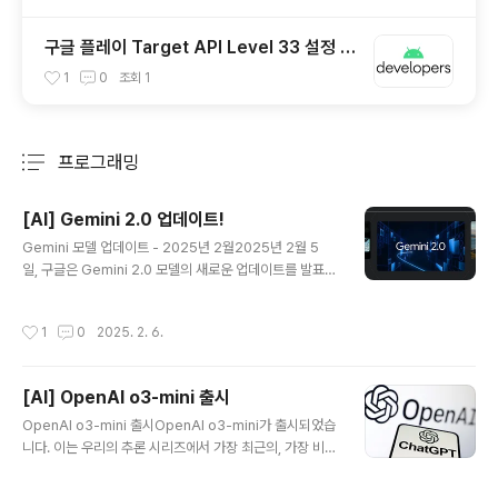
구글 플레이 Target API Level 33 설정 필
수!
1
0
조회
1
프로그래밍
분류 전체보기
주요 글 목록
[AI] Gemini 2.0 업데이트!
글 내용
Gemini 모델 업데이트 - 2025년 2월2025년 2월 5
일, 구글은 Gemini 2.0 모델의 새로운 업데이트를 발표했
습니다. 새로운 모델인 Gemini 2.0 Flash, Flash-Lit
e, Pro Experimental이 포함되어 있습니다.Gemini 2.
작성시간
1
0
2025. 2. 6.
0 Flash의 일반 공개 Gemini 2.0 Flash는 이제 Googl
e AI Studio와 Vertex AI에서 사용할 수 있으며, 전반적
으로 더 많은 사용자에게 공개됩니다.이 모델은 이미지 생
[AI] OpenAI o3-mini 출시
성 및 텍스트-음성 변환 기능이 곧 추가될 예정이며, 대량
글 내용
의 정보를 처리할 수 있는 큰 맥락 창(1백만 토큰)을 갖추
OpenAI o3-mini 출시OpenAI o3-mini가 출시되었습
고 있습니다. Gemini 2.0 Flash-Lite의 출시 Flash-Lit
니다. 이는 우리의 추론 시리즈에서 가장 최근의, 가장 비
e는 비용 효율성이 가장 높은 모델로, 이전 모델인 ..
용 효율적인 모델로, 오늘부터 ChatGPT와 API에서 제공
됩니다. 2024년 12월에 미리 공개된 이 강력하고 빠른 모