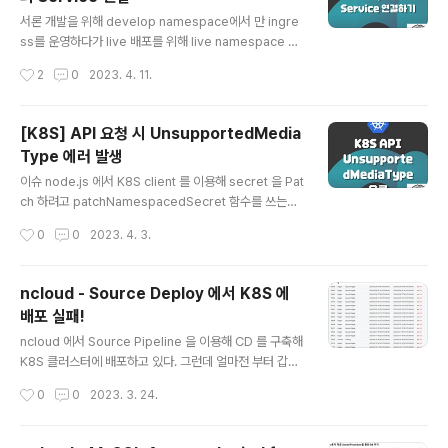
글 내용
서론 개발을 위해 develop namespace에서 만 ingre
ss를 운영하다가 live 배포를 위해 live namespace 에
도 ingress를 생성했습니다. 그런데 기존에 잘 접속이 되
작성시간
2
0
2023. 4. 11.
던 develop namespace 의 Service에 접속하면 50
2, 404 에러를 뱉어내며 연결이 되지 않았습니다. 알아보
니 동일한 포트를 사용하는 ingress 가 여러개 생성되면
[K8S] API 요청 시 UnsupportedMedia
나중에 선언된 ingress의 port 가 기존 port를 덮어써 버
Type 에러 발생
리기 때문에 발생하는 문제였습니다. 그래서 ingress 는
글 내용
하나로 운영하되 다른 namespace의 Service를 호출
이슈 node.js 에서 K8S client 를 이용해 secret 을 Pat
하는 방법을 사용하기로 했습니다. 내용 Sevice - Exter
ch 하려고 patchNamespacedSecret 함수를 쓰는데
nalName 사용 ingress 와 동일한 namespace에 Ext
계속해서 "kind":"Status","apiVersion":"v1","metada
작성시간
0
0
2023. 4. 3.
ern..
ta":{},"status":"Failure", "message":"415: Unsupp
orted Media Type","reason":"UnsupportedMedi
aType", "details":{},"code":415 이런 오류가 발생했
ncloud - Source Deploy 에서 K8S 에
다. 해결 patchNamespacedSecret 함수의 options
배포 실패!
파라메터로 { headers: { 'content-type': 'applicatio
글 내용
n/merge-patch+json' } } 를 넘겨주니 해결! 적용예 a
ncloud 에서 Source Pipeline 을 이용해 CD 를 구축해
wait k8sApi...
K8S 클러스터에 배포하고 있다. 그런데 얼마전 부터 갑자
기 배포 실패가 되고 Deployments 가 삭제 되는 일이 생
작성시간
0
0
2023. 3. 24.
겼다. 원인을 찾아보니 배포용 yaml 에 ConfigMap 추가
한게 문제였다. Deployments 와 Service 만 있을 때는
정상적으로 되었고 ConfigMap 을 추가한 뒤 커맨드라인