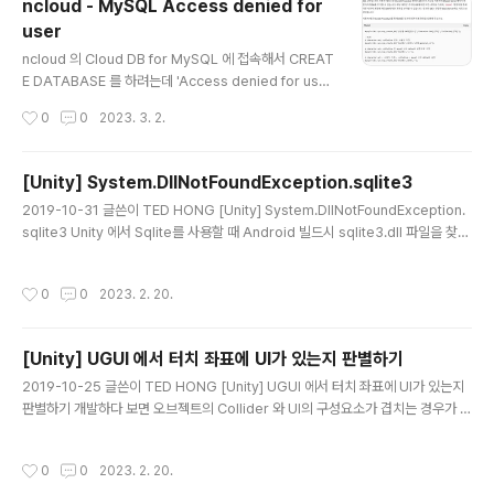
ncloud - MySQL Access denied for
에서 kubectl apply -f deploy.yaml 을 실해 했을 때는
user
정상동작 하길래 당연히 이상없을 줄 알고 ncloud 에 적용
글 내용
했는데 무슨 이유인지 안되더라. 원인에 대해 ncloud 에
ncloud 의 Cloud DB for MySQL 에 접속해서 CREAT
문의를 보내놨으니 문제가 해결 될 때까지는 configmap
E DATABASE 를 하려는데 'Access denied for use
은 따로 deploy 해야겠다. 2023.03.27 11:00 n..
r' 오류가 발생했다. 그런데 아무리 확인해봐도 계정의 권
작성시간
0
0
2023. 3. 2.
한에는 문제가 없어서 한참을 헤매다가 ncloud 의 가이드
에서 해답을 찾았다. DB 생성은 Stored Procedure 를
호출해야 된다는 것. 이래서 남의 제품 쓸 때는 설명서를 잘
[Unity] System.DllNotFoundException.sqlite3
읽어야 한다. ㅠ
글 내용
2019-10-31 글쓴이 TED HONG [Unity] System.DllNotFoundException.
sqlite3 Unity 에서 Sqlite를 사용할 때 Android 빌드시 sqlite3.dll 파일을 찾을
수 없다는 오류가 발생할 때는 libsqlite3.dll 파일 경로가 잘못되었을 가능성이 큽
니다. libsqlite3.dll 파일은 Plugins-Android 폴더에 넣으시고 그외 dll 파일들은
작성시간
0
0
2023. 2. 20.
Plugin 폴더에 넣으시면 됩니다. (Mono.Data.* ,System.* 파일들) 제가 문제를
해결한 플러그인 폴더를 패키지로 공유하니 참고하시기 바랍니다. https://drive.g
oogle.com/open?id=13WDCqq_b0U_czgdFOe58Czc0WLcaDnPW
[Unity] UGUI 에서 터치 좌표에 UI가 있는지 판별하기
글 내용
2019-10-25 글쓴이 TED HONG [Unity] UGUI 에서 터치 좌표에 UI가 있는지
판별하기 개발하다 보면 오브젝트의 Collider 와 UI의 구성요소가 겹치는 경우가 있
는데 이 상태를 판별하는 코드이다. public static bool IsOverUIElement() { v
ar eventData = new PointerEventData(EventSystem.current); eventD
작성시간
0
0
2023. 2. 20.
ata.position = Input.mousePosition; var results = new List(); EventSys